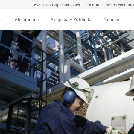
Eventos y Capacitaciones
Galería
Avisos Económi
os
Afiliaciones
Auspicia y Publicita
Noticias