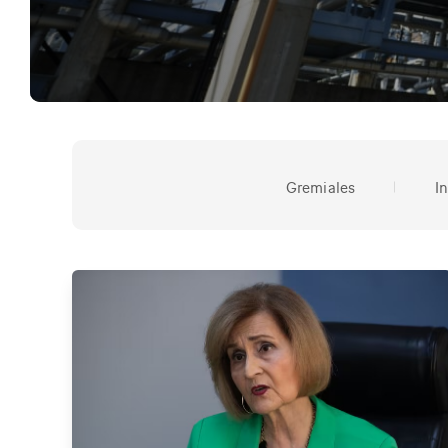
Gremiales
I