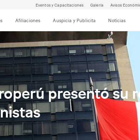
Eventos y Capacitaciones
Galería
Avisos Económi
os
Afiliaciones
Auspicia y Publicita
Noticias
troperú presentó su 
nistas