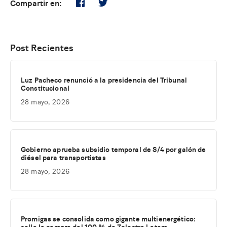
Compartir en:
Post Recientes
Luz Pacheco renunció a la presidencia del Tribunal
Constitucional
28 mayo, 2026
Gobierno aprueba subsidio temporal de S/4 por galón de
diésel para transportistas
28 mayo, 2026
Promigas se consolida como gigante multienergético:
sella la compra del 100 % de Zelestra Latam