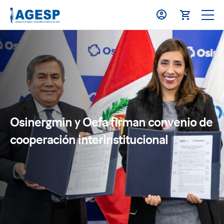
Osinergmin y Oefa firman convenio de
cooperación interinstitucional