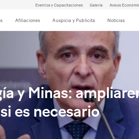
Eventos y Capacitaciones
Galería
Avisos Económi
os
Afiliaciones
Auspicia y Publicita
Noticias
ía y Minas: ampliare
si es necesario