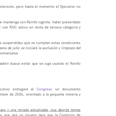
extensión, pero hasta el momento el Ejecutivo no
se mantenga con Reinfo vigente: haber presentado
r con RUC activo en renta de tercera categoría y
fos suspendidos que no cumplen estas condiciones
a de julio se iniciará la exclusión y limpieza del
ormalizarse.
padrón busca evitar que se siga usando el Reinfo
.
cutivo entregará al
Congreso
un documento
mbre de 2024, orientado a la pequeña minería y
ve y una mirada actualizada, que aborda temas
mos que sea un insumo para que la Comisión de