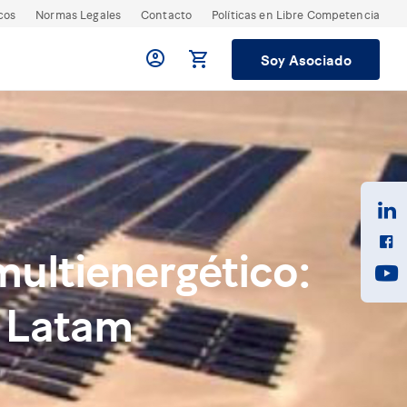
cos
Normas Legales
Contacto
Políticas en Libre Competencia
Soy Asociado
ultienergético:
a Latam