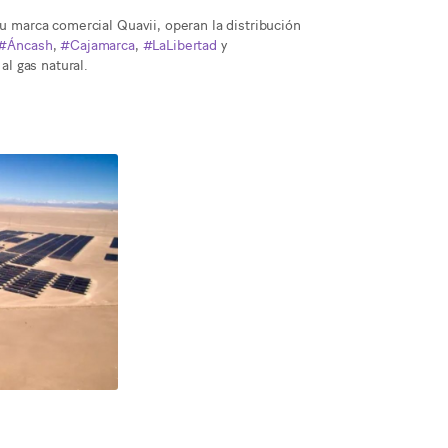
su marca comercial Quavii, operan la distribución
#Áncash
,
#Cajamarca
,
#LaLibertad
y
l gas natural.