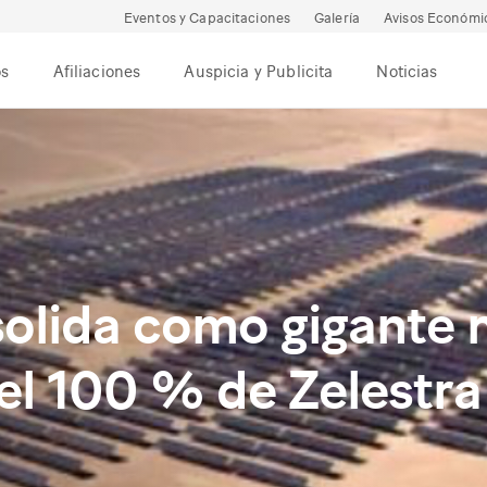
Eventos y Capacitaciones
Galería
Avisos Económi
os
Afiliaciones
Auspicia y Publicita
Noticias
olida como gigante m
del 100 % de Zelestr