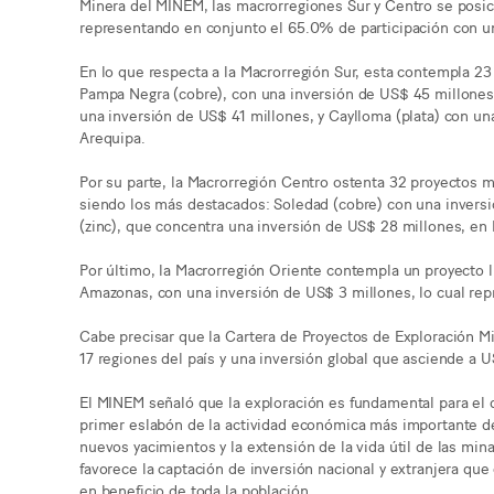
Minera del MINEM, las macrorregiones Sur y Centro se posic
representando en conjunto el 65.0% de participación con u
En lo que respecta a la Macrorregión Sur, esta contempla 23
Pampa Negra (cobre), con una inversión de US$ 45 millones
una inversión de US$ 41 millones, y Caylloma (plata) con u
Arequipa.
Por su parte, la Macrorregión Centro ostenta 32 proyectos 
siendo los más destacados: Soledad (cobre) con una invers
(zinc), que concentra una inversión de US$ 28 millones, en 
Por último, la Macrorregión Oriente contempla un proyecto l
Amazonas, con una inversión de US$ 3 millones, lo cual repr
Cabe precisar que la Cartera de Proyectos de Exploración M
17 regiones del país y una inversión global que asciende a 
El MINEM señaló que la exploración es fundamental para el de
primer eslabón de la actividad económica más importante d
nuevos yacimientos y la extensión de la vida útil de las mi
favorece la captación de inversión nacional y extranjera qu
en beneficio de toda la población.