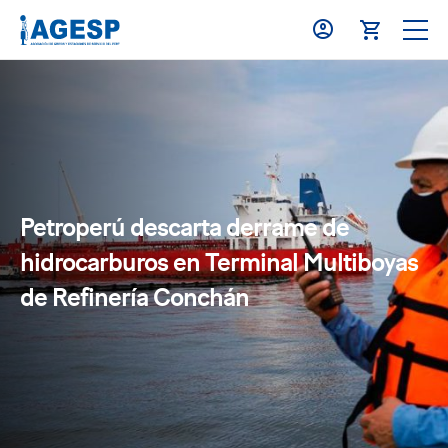
Petroperú descarta derrame de
hidrocarburos en Terminal Multiboyas
de Refinería Conchán