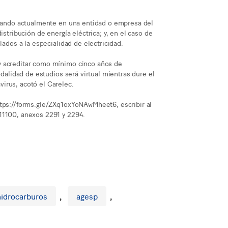
bajando actualmente en una entidad o empresa del
istribución de energía eléctrica; y, en el caso de
lados a la especialidad de electricidad.
y acreditar como mínimo cinco años de
odalidad de estudios será virtual mientras dure el
irus, acotó el Carelec.
ttps://forms.gle/ZXq1oxYoNAwMheet6, escribir al
11100, anexos 2291 y 2294.
hidrocarburos
,
agesp
,