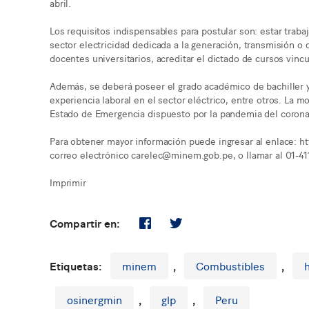
abril.
Los requisitos indispensables para postular son: estar tra
sector electricidad dedicada a la generación, transmisión o d
docentes universitarios, acreditar el dictado de cursos vincu
Además, se deberá poseer el grado académico de bachiller 
experiencia laboral en el sector eléctrico, entre otros. La m
Estado de Emergencia dispuesto por la pandemia del coronav
Para obtener mayor información puede ingresar al enlace: h
correo electrónico carelec@minem.gob.pe, o llamar al 01-41
Imprimir
Compartir en:
Etiquetas:
minem
,
Combustibles
,
osinergmin
,
glp
,
Peru