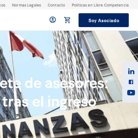
cos
Normas Legales
Contacto
Políticas en Libre Competencia
Soy Asociado
ete de asesores:
tras el ingreso