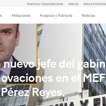
Eventos y Capacitaciones
Galería
Avisos Económi
os
Afiliaciones
Auspicia y Publicita
Noticias
 nuevo jefe del gabin
ovaciones en el MEF 
 Pérez Reyes.