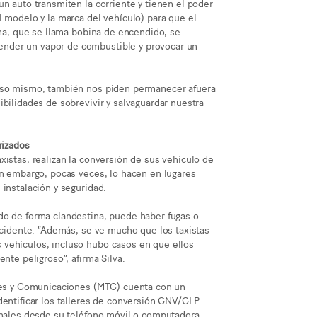
un auto transmiten la corriente y tienen el poder
l modelo y la marca del vehículo) para que el
ema, que se llama bobina de encendido, se
nder un vapor de combustible y provocar un
 eso mismo, también nos piden permanecer afuera
bilidades de sobrevivir y salvaguardar nuestra
rizados
xistas, realizan la conversión de sus vehículo de
in embargo, pocas veces, lo hacen en lugares
instalación y seguridad.
do de forma clandestina, puede haber fugas o
accidente. “Además, se ve mucho que los taxistas
 vehículos, incluso hubo casos en que ellos
nte peligroso”, afirma Silva.
rtes y Comunicaciones (MTC) cuenta con un
dentificar los talleres de conversión GNV/GLP
onales desde su teléfono móvil o computadora.