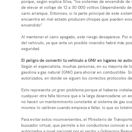
porque, según explica Silva, “los sistemas de encendido de 
de elevar el voltaje de 12 a 30 000 voltios (dependiendo de
carro arranque. Entonces, si la parte principal de este sist
encuentra en mal estado producen chispas que pueden ence
encendido”.
Al mantener el carro apagado, este riesgo desaparece. Por
del vehículo, ya que ante un posible incendio habrá más posi
seguridad.
El peligro de convertir tu vehículo a GNV en lugares no auto
Según el especialista, muchas personas, en su mayoría de ta
gasolina a gas natural (GNV) para ahorrar en combustible. S
autorizados, en donde se siguen los correctos protocolos de 
Esto representa un gran problema porque al haberse instala
cualquier otra falla técnica que a la larga desencadene un 
no hacen un mantenimiento constante al sistema de gas sus
mismos lo calibran cuando empieza a fallar, lo que es totalme
Para evitar estos inconvenientes, el Ministerio de Transpo
buscador virtual, que permite a los conductores conocer e i
autorizados a nivel nacional por el sector y Gobiernos Regi