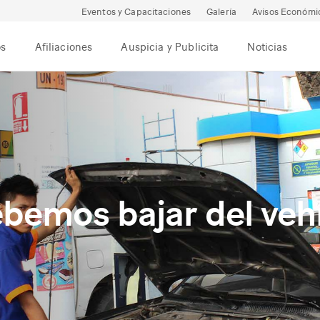
Eventos y Capacitaciones
Galería
Avisos Económi
os
Afiliaciones
Auspicia y Publicita
Noticias
bemos bajar del vehí