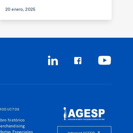
20 enero, 2025
RODUCTOS
ibro histórico
erchandising
fertas Especiales
Intranet AGESP