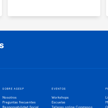
s
SOBRE AGESP
EVENTOS
P
Nosotros
Workshops
L
Preguntas frecuentes
Escuelas
M
Responsabilidad Social
Talleres online Congresos
O