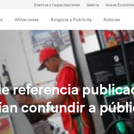
Eventos y Capacitaciones
Galería
Avisos Económi
os
Afiliaciones
Auspicia y Publicita
Noticias
e referencia publica
an confundir a públi