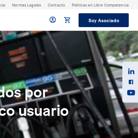
cos
Normas Legales
Contacto
Políticas en Libre Competencia
Soy Asociado
dos por
co usuario