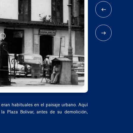
ución del consumo de gasolina y también su
 el transporte vehicular a gasolina con el
an Martín, ca. 1953.