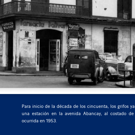
A principios de los años cuarenta ocurrió una dismin
racionamiento. Hasta años posteriores, Lima compartió
tranvía eléctrico, como se ve en esta vista de la plaza S