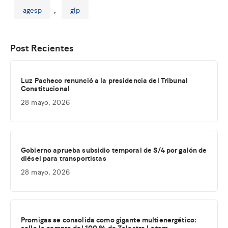
agesp
,
glp
Post Recientes
Luz Pacheco renunció a la presidencia del Tribunal
Constitucional
28 mayo, 2026
Gobierno aprueba subsidio temporal de S/4 por galón de
diésel para transportistas
28 mayo, 2026
Promigas se consolida como gigante multienergético:
sella la compra del 100 % de Zelestra Latam