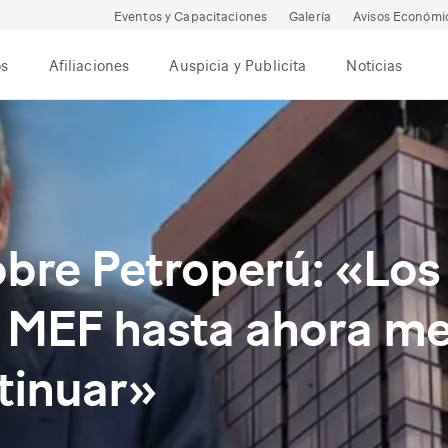
Eventos y Capacitaciones
Galería
Avisos Económi
os
Afiliaciones
Auspicia y Publicita
Noticias
sobre Petroperú: «Lo
el MEF hasta ahora m
ntinuar»