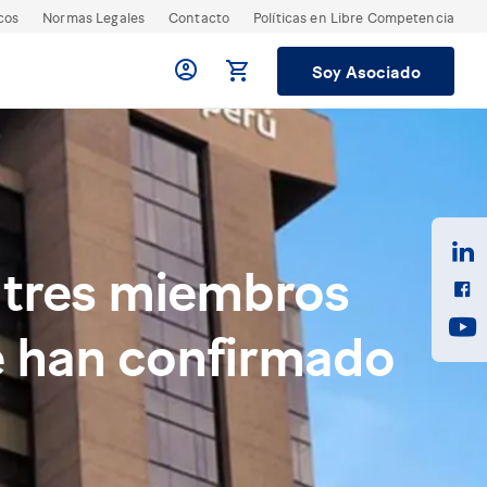
cos
Normas Legales
Contacto
Políticas en Libre Competencia
Soy Asociado
s tres miembros
e han confirmado