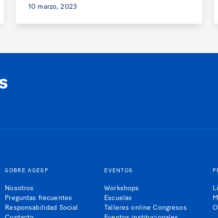
10 marzo, 2023
s
SOBRE AGESP
EVENTOS
P
Nosotros
Workshops
L
Preguntas frecuentes
Escuelas
M
Responsabilidad Social
Talleres online Congresos
O
Contacto
Eventos institucionales