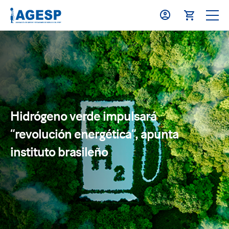
Hidrógeno verde impulsará
“revolución energética”, apunta
instituto brasileño