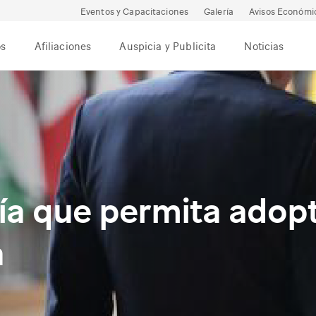
Eventos y Capacitaciones
Galería
Avisos Económi
os
Afiliaciones
Auspicia y Publicita
Noticias
ía que permita adop
a