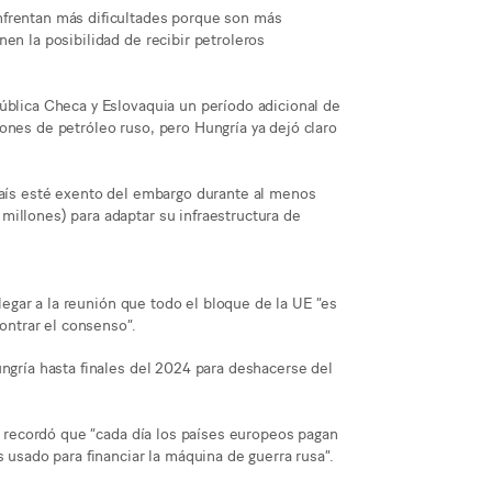
nfrentan más dificultades porque son más
en la posibilidad de recibir petroleros
ública Checa y Eslovaquia un período adicional de
ones de petróleo ruso, pero Hungría ya dejó claro
 país esté exento del embargo durante al menos
illones) para adaptar su infraestructura de
llegar a la reunión que todo el bloque de la UE “es
ntrar el consenso”.
ungría hasta finales del 2024 para deshacerse del
a, recordó que “cada día los países europeos pagan
s usado para financiar la máquina de guerra rusa”.