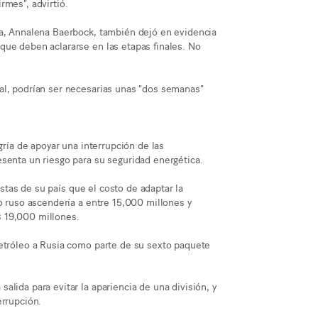
rmes”, advirtió.
ia, Annalena Baerbock, también dejó en evidencia
que deben aclararse en las etapas finales. No
al, podrían ser necesarias unas “dos semanas”
gría de apoyar una interrupción de las
senta un riesgo para su seguridad energética.
distas de su país que el costo de adaptar la
eo ruso ascendería a entre 15,000 millones y
 19,000 millones.
petróleo a Rusia como parte de su sexto paquete
lida para evitar la apariencia de una división, y
errupción.