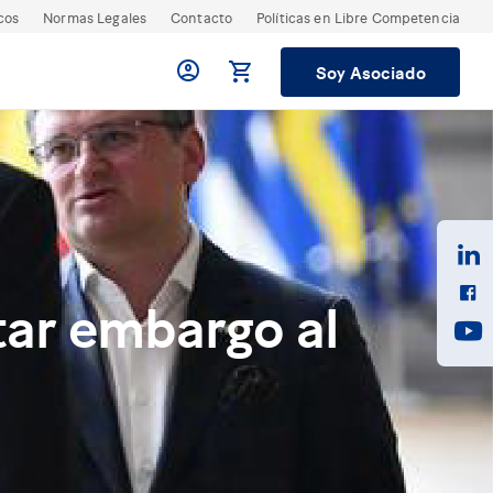
cos
Normas Legales
Contacto
Políticas en Libre Competencia
Soy Asociado
tar embargo al