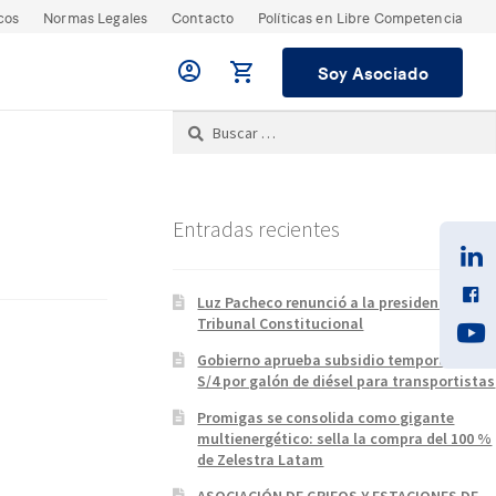
cos
Normas Legales
Contacto
Políticas en Libre Competencia
Soy Asociado
Buscar:
Entradas recientes
Luz Pacheco renunció a la presidencia del
Tribunal Constitucional
Gobierno aprueba subsidio temporal de
S/4 por galón de diésel para transportistas
Promigas se consolida como gigante
multienergético: sella la compra del 100 %
de Zelestra Latam
ASOCIACIÓN DE GRIFOS Y ESTACIONES DE