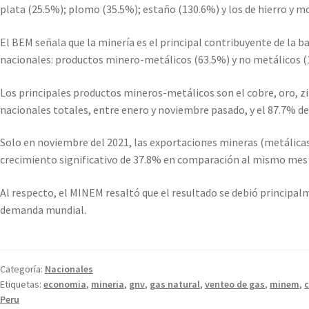
plata (25.5%); plomo (35.5%); estaño (130.6%) y los de hierro y mo
El BEM señala que la minería es el principal contribuyente de la 
nacionales: productos minero-metálicos (63.5%) y no metálicos (
Los principales productos mineros-metálicos son el cobre, oro, z
nacionales totales, entre enero y noviembre pasado, y el 87.7% de
Solo en noviembre del 2021, las exportaciones mineras (metálicas
crecimiento significativo de 37.8% en comparación al mismo mes 
Al respecto, el MINEM resaltó que el resultado se debió principalm
demanda mundial.
Categoría:
Nacionales
Etiquetas:
economia
,
mineria
,
gnv
,
gas natural
,
venteo de gas
,
minem
,
c
Peru