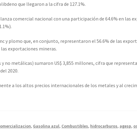
libdeno que llegaron a la cifra de 127.1%.
balanza comercial nacional con una participación de 64.6% en las e
1.1%).
inc y plomo que, en conjunto, representaron el 56.6% de las expor
 las exportaciones mineras.
 y no metálicas) sumaron US$ 3,855 millones, cifra que represent
del 2020.
ente a los altos precios internacionales de los metales y al creci
omercializacion
,
Gasolina azul
,
Combustibles
,
hidrocarburos
,
agesp
,
o