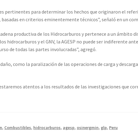
s pertinentes para determinar los hechos que originaron el refer
 basadas en criterios eminentemente técnicos”, señaló en un com
a cadena productiva de los Hidrocarburos y pertenece a un ámbito di
os hidrocarburos y el GNV, la AGESP no puede ser indiferente ante
so de todas las partes involucradas”, agregó.
daño, como la paralización de las operaciones de carga y descarga
estaremos atentos a los resultados de las investigaciones que co
on
,
Combustibles
,
hidrocarburos
,
agesp
,
osinergmin
,
glp
,
Peru