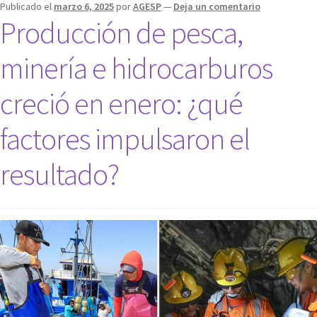
Publicado el
marzo 6, 2025
por
AGESP
—
Deja un comentario
Producción de pesca,
minería e hidrocarburos
creció en enero: ¿qué
factores impulsaron el
resultado?