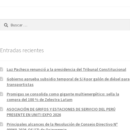
de
entradas
Buscar:
Entradas recientes
Luz Pacheco renunció a la presidencia del Tribunal Constitucional
Gobierno aprueba subsidio temporal de S/4 por galón de diésel para
transportistas
Promigas se consolida como gigante multienergético: sella la
compra del 100 % de Zelestra Latam
ASOCIACIÓN DE GRIFOS Y ESTACIONES DE SERVICIO DEL PERÚ
PRESENTE EN UNITI EXPO 2026
Principales alcances de la Resolución de Consejo Directivo Nº
00060-2026-OS/CD de Osinergmin.