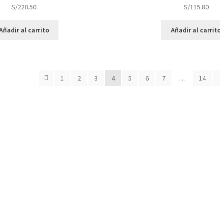
S/
220.50
S/
115.80
Añadir al carrito
Añadir al carrit
1
2
3
4
5
6
7
…
14