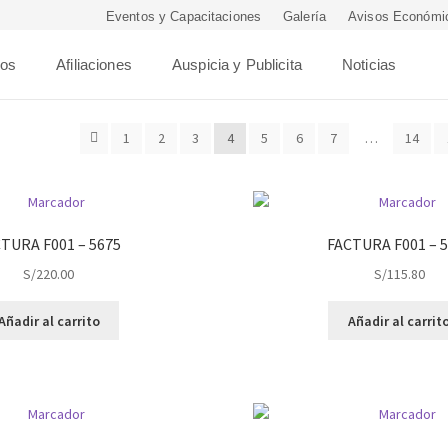
Eventos y Capacitaciones
Galería
Avisos Económi
ros
Afiliaciones
Auspicia y Publicita
Noticias
1
2
3
4
5
6
7
…
14
TURA F001 – 5675
FACTURA F001 – 
S/
220.00
S/
115.80
Añadir al carrito
Añadir al carrit