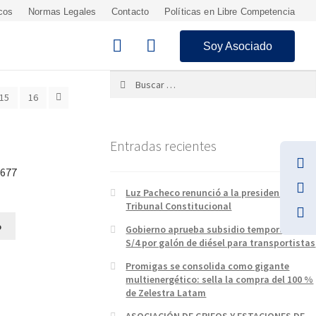
cos
Normas Legales
Contacto
Políticas en Libre Competencia
Soy Asociado
Buscar:
15
16
Entradas recientes
5677
Luz Pacheco renunció a la presidencia del
Tribunal Constitucional
o
Gobierno aprueba subsidio temporal de
S/4 por galón de diésel para transportistas
Promigas se consolida como gigante
multienergético: sella la compra del 100 %
de Zelestra Latam
ASOCIACIÓN DE GRIFOS Y ESTACIONES DE