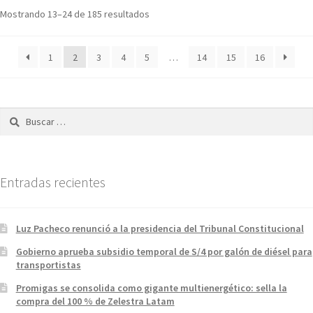
Mostrando 13–24 de 185 resultados
1
2
3
4
5
…
14
15
16
Buscar:
Entradas recientes
Luz Pacheco renunció a la presidencia del Tribunal Constitucional
Gobierno aprueba subsidio temporal de S/4 por galón de diésel para
transportistas
Promigas se consolida como gigante multienergético: sella la
compra del 100 % de Zelestra Latam