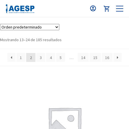
Mostrando 13–24 de 185 resultados
1
2
3
4
5
…
14
15
16