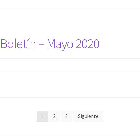
Boletín – Mayo 2020
Paginación
1
2
3
Siguiente
de
entradas