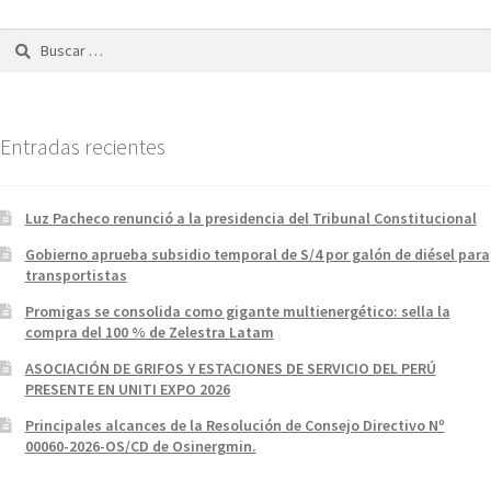
Buscar:
Entradas recientes
Luz Pacheco renunció a la presidencia del Tribunal Constitucional
Gobierno aprueba subsidio temporal de S/4 por galón de diésel para
transportistas
Promigas se consolida como gigante multienergético: sella la
compra del 100 % de Zelestra Latam
ASOCIACIÓN DE GRIFOS Y ESTACIONES DE SERVICIO DEL PERÚ
PRESENTE EN UNITI EXPO 2026
Principales alcances de la Resolución de Consejo Directivo Nº
00060-2026-OS/CD de Osinergmin.