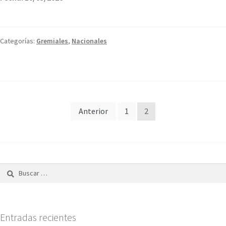
Categorías:
Gremiales
,
Nacionales
Paginación
Anterior
1
2
de
entradas
Buscar:
Entradas recientes