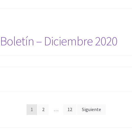
Boletín – Diciembre 2020
Paginación
1
2
…
12
Siguiente
de
entradas