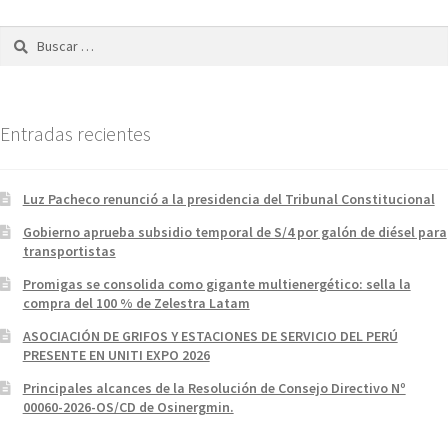
Buscar:
Entradas recientes
Luz Pacheco renunció a la presidencia del Tribunal Constitucional
Gobierno aprueba subsidio temporal de S/4 por galón de diésel para
transportistas
Promigas se consolida como gigante multienergético: sella la
compra del 100 % de Zelestra Latam
ASOCIACIÓN DE GRIFOS Y ESTACIONES DE SERVICIO DEL PERÚ
PRESENTE EN UNITI EXPO 2026
Principales alcances de la Resolución de Consejo Directivo Nº
00060-2026-OS/CD de Osinergmin.