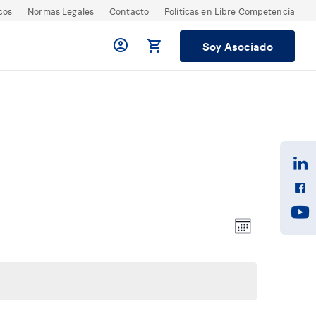
cos
Normas Legales
Contacto
Políticas en Libre Competencia
Soy Asociado
N
N
M
a
a
e
v
s
e
v
g
e
a