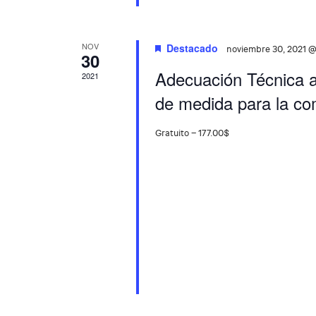
E
v
NOV
Destacado
noviembre 30, 2021 
30
e
Adecuación Técnica 
2021
de medida para la co
n
t
Gratuito – 177.00$
o
s