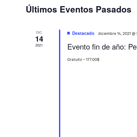
c
C
Últimos Eventos Pasados
c
i
a
o
l
n
DIC
Destacado
diciembre 14, 2021 @
14
a
e
Evento fin de año: P
2021
r
n
f
Gratuito – 177.00$
e
d
c
a
h
a
r
.
i
o
d
e