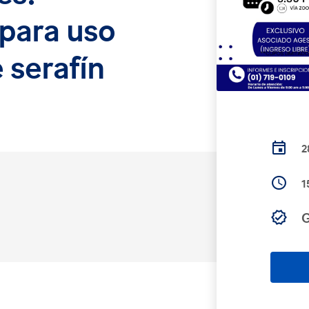
para uso
 serafín
2
1
G